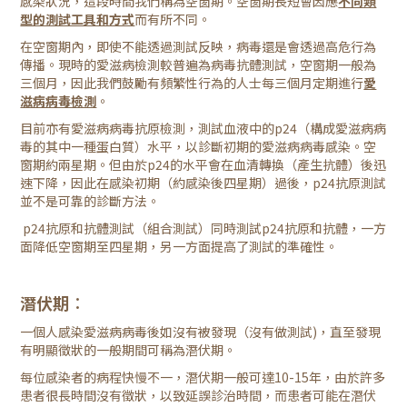
感染狀況，這段時間我們稱為空窗期。空窗期長短會因應
不同類
型的測試工具和方式
而有所不同。
在空窗期內，即使不能透過測試反映，病毒還是會透過高危行為
傳播。現時的愛滋病檢測較普遍為病毒抗體測試，空窗期一般為
三個月，因此我們鼓勵有頻繁性行為的人士每三個月定期進行
愛
滋病病毒檢測
。
目前亦有愛滋病病毒抗原檢測，測試血液中的p24（構成愛滋病病
毒的其中一種蛋白質）水平，以診斷初期的愛滋病病毒感染。空
窗期約兩星期。但由於p24的水平會在血清轉換（產生抗體）後迅
速下降，因此在感染初期（約感染後四星期）過後，p24抗原測試
並不是可靠的診斷方法。
p24抗原和抗體測試（組合測試）同時測試p24抗原和抗體，一方
面降低空窗期至四星期，另一方面提高了測試的準確性。
潛伏期︰
一個人感染愛滋病病毒後如沒有被發現（沒有做測試)，直至發現
有明顯徵狀的一般期間可稱為潛伏期。
每位感染者的病程快慢不一，潛伏期一般可達10-15年，由於許多
患者很長時間沒有徵狀，以致延誤診治時間，而患者可能在潛伏