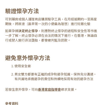
驗證懷孕方法
可到藥房或個人護理商店購買驗孕工具，在月經逾期約一至兩星
期後，將尿液（晨早第一次的小便最為理想）進行妊娠化驗
如果孕婦
決定終止懷孕
，則應對終止懷孕的過程和安全性等作進
一步了解。終止懷孕必須在合法的情況下進行。在香港，無論自
行或替人施行非法墮胎，都會被判監及罰款。
避免意外懷孕方法
使用安全套
男女雙方都要有正確的成孕和避孕知識，保持充分溝通，
有共識地承擔避孕的責任和持續地採用有效的避孕方法
若發生意外懷孕，可向
香港家庭指導會
尋求支援。
參考資料